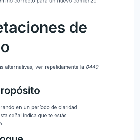
l camino correcto para un nuevo comienzo
etaciones de
jo
as alternativas, ver repetidamente la
0440
propósito
trando en un período de claridad
sta señal indica que te estás
a.
foque